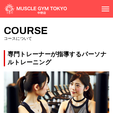
COURSE
コースについて
COURSE
PRICE
コースについて
料金案内
FLOOR MAP
施設案内
専門トレーナーが指導するパーソナ
ルトレーニング
ACCESS
アクセス
CONTACT
お問い合わせ