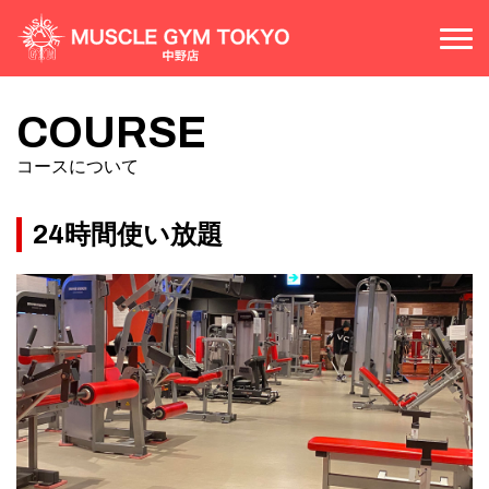
COURSE
コースについて
COURSE
PRICE
コースについて
料金案内
FLOOR MAP
施設案内
24時間使い放題
ACCESS
アクセス
CONTACT
お問い合わせ